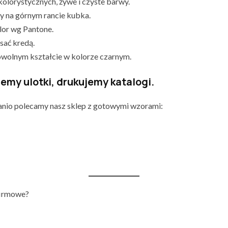
kolorystycznych, żywe i czyste barwy.
by na górnym rancie kubka.
lor wg Pantone.
sać kredą.
wolnym kształcie w kolorze czarnym.
emy ulotki, drukujemy katalogi.
tanio polecamy nasz sklep z gotowymi wzorami:
firmowe?