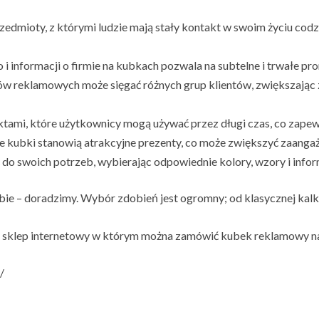
zedmioty, z którymi ludzie mają stały kontakt w swoim życiu cod
i informacji o firmie na kubkach pozwala na subtelne i trwałe pr
reklamowych może sięgać różnych grup klientów, zwiększając z
tami, które użytkownicy mogą używać przez długi czas, co zapewn
e kubki stanowią atrakcyjne prezenty, co może zwiększyć zaangaż
o swoich potrzeb, wybierając odpowiednie kolory, wzory i infor
iebie – doradzimy. Wybór zdobień jest ogromny; od klasycznej kal
sz sklep internetowy w którym można zamówić kubek reklamowy 
/